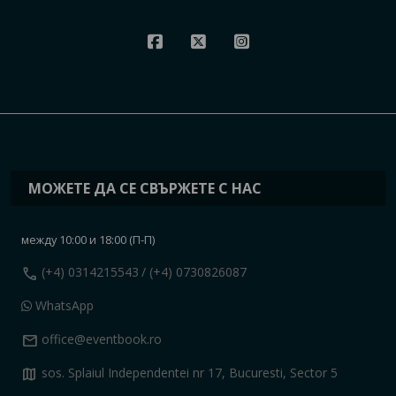
МОЖЕТЕ ДА СЕ СВЪРЖЕТЕ С НАС
между 10:00 и 18:00 (П-П)
call
(+4) 0314215543
/ (+4) 0730826087
WhatsApp
mail
office@eventbook.ro
map
sos. Splaiul Independentei nr 17, Bucuresti, Sector 5