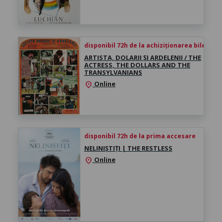
disponibil 72h de la achiziționarea biletului
ARTISTA, DOLARII ȘI ARDELENII / THE
ACTRESS, THE DOLLARS AND THE
TRANSYLVANIANS
Online
location_on
disponibil 72h de la prima accesare
NELINIȘTIȚI | THE RESTLESS
Online
location_on