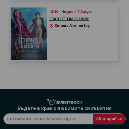
18:30 - Неделя, 9 Август
TRANSIT TIMES (2026)
Cinema Ateneu Iași
location_on
Бъдете в крак с любимите си събития
Абонирай се