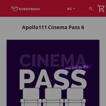
shopping_cart
search
BG
Apollo111 Cinema Pass 6