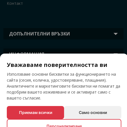
Контакт
ДОПЪЛНИТЕЛНИ ВРЪЗКИ
ИНФОРМАЦИЯ
Уважаваме поверителността ви
Използваме основни бисквитки за функционирането на
ТАГОВЕ
сайта (сесия, количка, удостоверяване, плащания).
Аналитичните и маркетинговите бисквитки ни помагат да
подобрим вашето изживяване и се активират само с
вашето съгласие.
Приемам всички
Само основни
Персонализиране