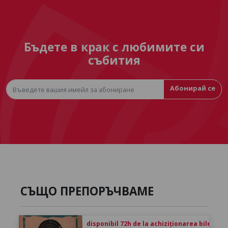
Бъдете в крак с любимите си
събития
Абонирай се
СЪЩО ПРЕПОРЪЧВАМЕ
disponibil 72h de la achiziționarea biletului