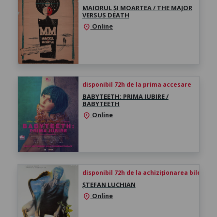
MAIORUL ȘI MOARTEA / THE MAJOR
VERSUS DEATH
Online
location_on
disponibil 72h de la prima accesare
BABYTEETH: PRIMA IUBIRE /
BABYTEETH
Online
location_on
disponibil 72h de la achiziționarea biletului
ȘTEFAN LUCHIAN
Online
location_on