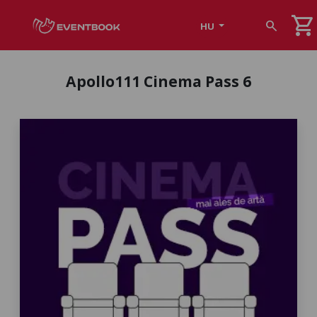
shopping_cart
search
HU
Apollo111 Cinema Pass 6