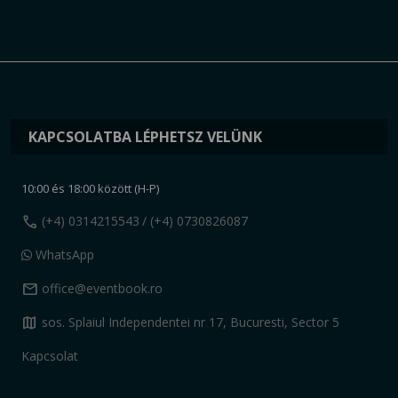
KAPCSOLATBA LÉPHETSZ VELÜNK
10:00 és 18:00 között (H-P)
call
(+4) 0314215543
/ (+4) 0730826087
WhatsApp
mail
office@eventbook.ro
map
sos. Splaiul Independentei nr 17, Bucuresti, Sector 5
Kapcsolat