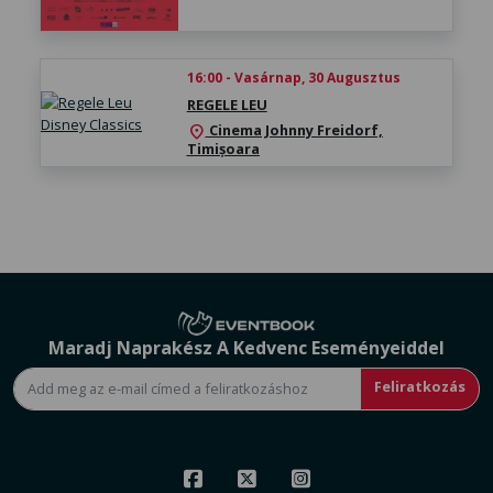
16:00 - Vasárnap, 30 Augusztus
REGELE LEU
Cinema Johnny Freidorf,
location_on
Timișoara
Maradj Naprakész A Kedvenc Eseményeiddel
Feliratkozás