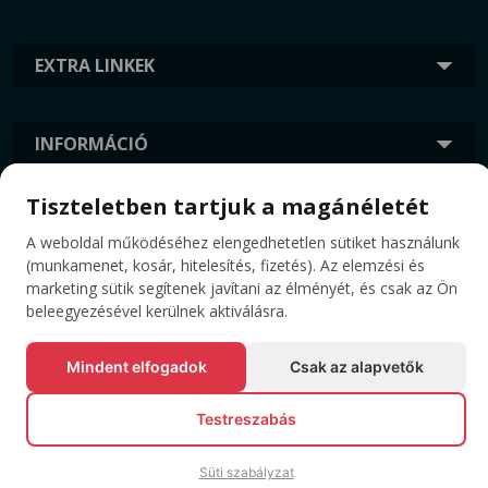
EXTRA LINKEK
INFORMÁCIÓ
Tiszteletben tartjuk a magánéletét
CÍMKÉK
A weboldal működéséhez elengedhetetlen sütiket használunk
(munkamenet, kosár, hitelesítés, fizetés). Az elemzési és
marketing sütik segítenek javítani az élményét, és csak az Ön
beleegyezésével kerülnek aktiválásra.
Mindent elfogadok
Csak az alapvetők
Testreszabás
© Minden jog fenntartva EVENTBOOK SRL.
Süti szabályzat