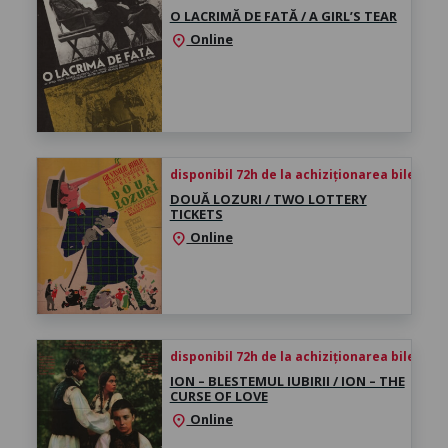
O LACRIMĂ DE FATĂ / A GIRL’S TEAR
Online
location_on
disponibil 72h de la achiziționarea biletului
DOUĂ LOZURI / TWO LOTTERY
TICKETS
Online
location_on
disponibil 72h de la achiziționarea biletului
ION – BLESTEMUL IUBIRII / ION – THE
CURSE OF LOVE
Online
location_on