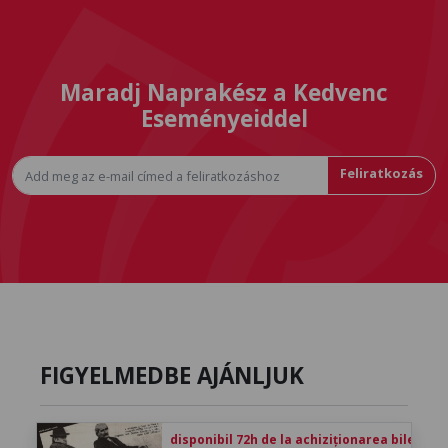
Maradj Naprakész a Kedvenc
Eseményeiddel
Feliratkozás
FIGYELMEDBE AJÁNLJUK
disponibil 72h de la achiziționarea biletului