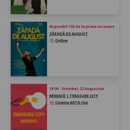
disponibil 72h de la prima accesare
ZĂPADĂ DE AUGUST
Online
location_on
18:00 - Szombat, 22 Augusztus
BÉKEIDÕ | TREASURE CITY
Cinema ARTA Cluj
location_on